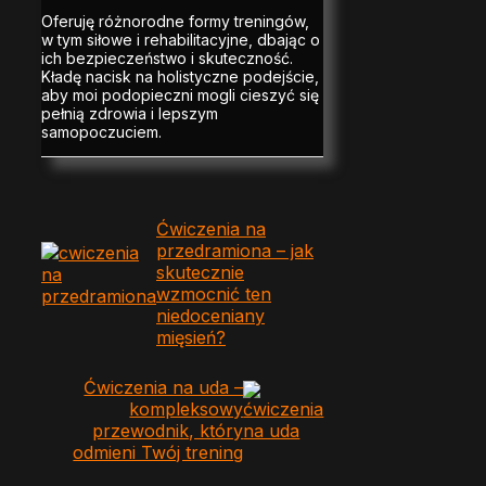
Oferuję różnorodne formy treningów,
w tym siłowe i rehabilitacyjne, dbając o
ich bezpieczeństwo i skuteczność.
Kładę nacisk na holistyczne podejście,
aby moi podopieczni mogli cieszyć się
pełnią zdrowia i lepszym
samopoczuciem.
Ćwiczenia na
przedramiona – jak
skutecznie
wzmocnić ten
niedoceniany
mięsień?
Ćwiczenia na uda –
kompleksowy
przewodnik, który
odmieni Twój trening