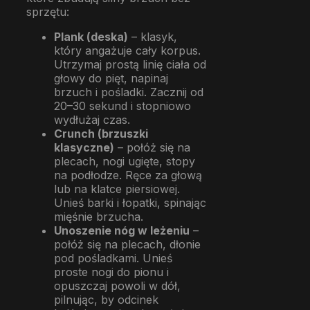
sprzętu:
Plank (deska)
– klasyk,
który angażuje cały korpus.
Utrzymaj prostą linię ciała od
głowy do pięt, napinaj
brzuch i pośladki. Zacznij od
20–30 sekund i stopniowo
wydłużaj czas.
Crunch (brzuszki
klasyczne)
– połóż się na
plecach, nogi ugięte, stopy
na podłodze. Ręce za głową
lub na klatce piersiowej.
Unieś barki i łopatki, spinając
mięśnie brzucha.
Unoszenie nóg w leżeniu
–
połóż się na plecach, dłonie
pod pośladkami. Unieś
proste nogi do pionu i
opuszczaj powoli w dół,
pilnując, by odcinek